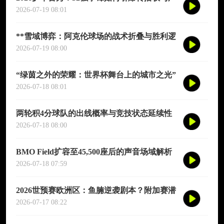
告的万亿美元新格局
2026-07-19 08:01
**雪域博弈：阿克伦球场的战术折叠与胜利逻
辑**
2026-07-19 08:00
“绿茵之外的荣耀：世界杯舞台上的城市之光”
2026-07-18 08:01
两轮积4分球队的出线概率与竞技状态延续性
研判
2026-07-18 08:00
BMO Field扩容至45,500座后的声音场域解析
与观众听感仿真评估
2026-07-18 07:59
2026世预赛欧洲区：鱼腩逆袭剧本？附加赛潜
伏的冷门猎手
2026-07-17 08:22