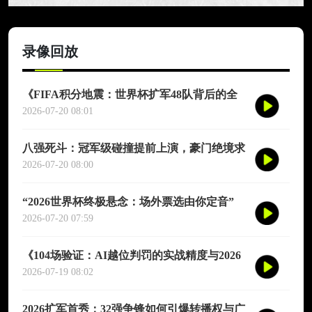
录像回放
《FIFA积分地震：世界杯扩军48队背后的全
球足球版图暗战》
2026-07-20 08:01
八强死斗：冠军级碰撞提前上演，豪门绝境求
生
2026-07-20 08:00
“2026世界杯终极悬念：场外票选由你定音”
2026-07-20 07:59
《104场验证：AI越位判罚的实战精度与2026
世界杯规则重构》
2026-07-19 08:02
2026扩军首秀：32强争锋如何引爆转播权与广