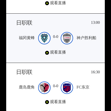
观看直播
日职联
13:00
0-0
福冈黄蜂
神户胜利船
观看直播
日职联
16:30
0-0
鹿岛鹿角
FC东京
观看直播