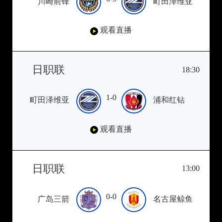
川崎前锋
町田泽维亚
观看直播
日职联
18:30
1-0
町田泽维亚
浦和红钻
观看直播
日职联
13:00
0-0
广岛三箭
名古屋鲸鱼