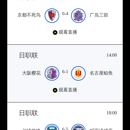
0-4
京都不死鸟
广岛三箭
观看直播
日职联
14:00
6-1
大阪樱花
名古屋鲸鱼
观看直播
日职联
18:00
6-5