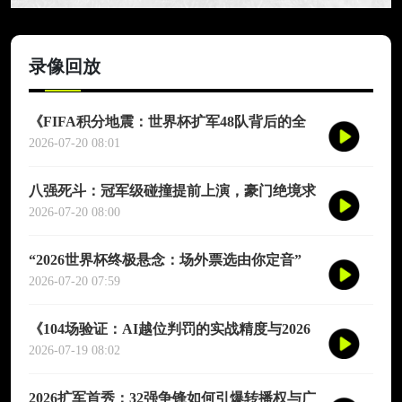
录像回放
《FIFA积分地震：世界杯扩军48队背后的全
球足球版图暗战》
2026-07-20 08:01
八强死斗：冠军级碰撞提前上演，豪门绝境求
生
2026-07-20 08:00
“2026世界杯终极悬念：场外票选由你定音”
2026-07-20 07:59
《104场验证：AI越位判罚的实战精度与2026
世界杯规则重构》
2026-07-19 08:02
2026扩军首秀：32强争锋如何引爆转播权与广