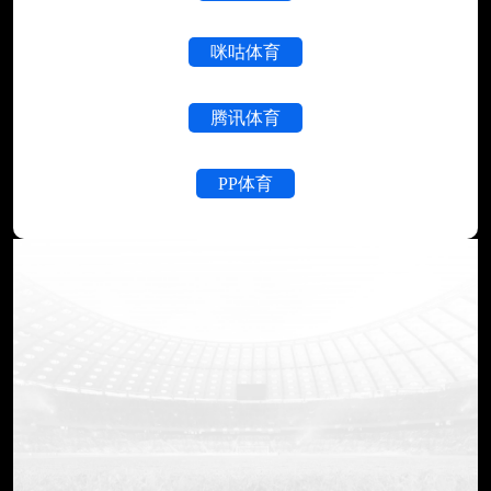
咪咕体育
腾讯体育
PP体育