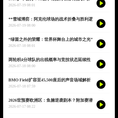
告的万亿美元新格局
2026-07-19 08:01
**雪域博弈：阿克伦球场的战术折叠与胜利逻
辑**
2026-07-19 08:00
“绿茵之外的荣耀：世界杯舞台上的城市之光”
2026-07-18 08:01
两轮积4分球队的出线概率与竞技状态延续性
研判
2026-07-18 08:00
BMO Field扩容至45,500座后的声音场域解析
与观众听感仿真评估
2026-07-18 07:59
2026世预赛欧洲区：鱼腩逆袭剧本？附加赛潜
伏的冷门猎手
2026-07-17 08:22