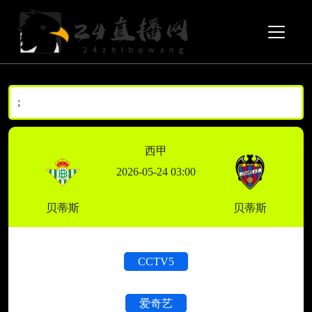
;
西甲
2026-05-24 03:00
贝蒂斯
贝蒂斯
CCTV5
爱奇艺