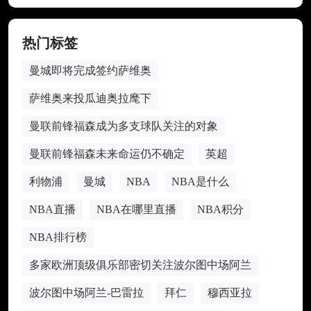
热门标签
曼城即将完成签约萨维奥
萨维奥来投瓜迪奥拉麾下
曼联前锋福森成为多支球队关注的对象
曼联前锋福森未来命运仍不确定
英超
利物浦
曼城
NBA
NBA是什么
NBA直播
NBA在哪里直播
NBA积分
NBA排行榜
多家欧洲顶级俱乐部密切关注波尔图中场阿兰
波尔图中场阿兰-巴雷拉
拜仁
穆西亚拉